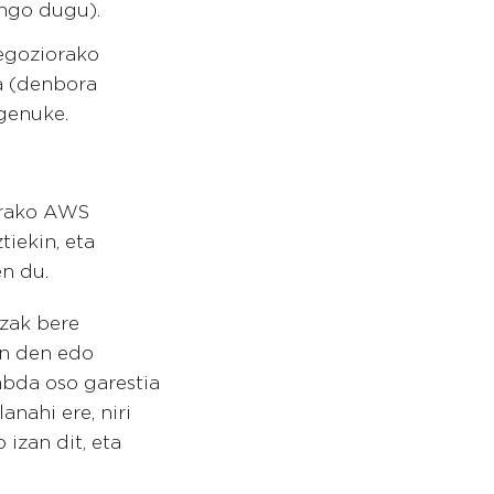
ingo dugu).
egoziorako
a (denbora
genuke.
erako AWS
iekin, eta
n du.
tzak bere
en den edo
mbda oso garestia
anahi ere, niri
 izan dit, eta