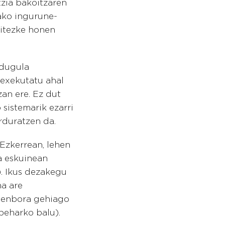
tzia bakoitzaren
ako ingurune-
aitezke honen
 dugula
 exekutatu ahal
zan ere. Ez dut
sistemarik ezarri
rduratzen da.
 Ezkerrean, lehen
ta eskuinean
). Ikus dezakegu
a are
 denbora gehiago
beharko balu).