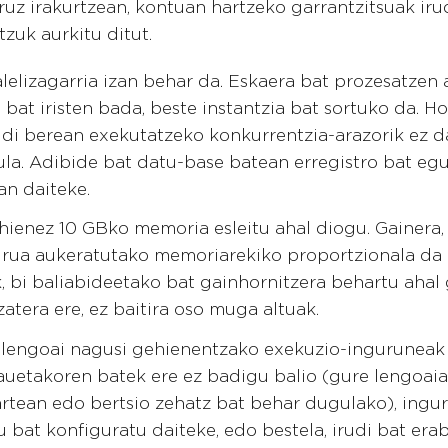
ruz irakurtzean, kontuan hartzeko garrantzitsuak iru
zuk aurkitu ditut.
lelizagarria izan behar da. Eskaera bat prozesatzen 
 bat iristen bada, beste instantzia bat sortuko da. H
ldi berean exekutatzeko konkurrentzia-arazorik ez d
la. Adibide bat datu-base batean erregistro bat eg
an daiteke.
hienez 10 GBko memoria esleitu ahal diogu. Gainera, 
ua aukeratutako memoriarekiko proportzionala da 
 bi baliabideetako bat gainhornitzera behartu ahal 
zatera ere, ez baitira oso muga altuak.
lengoai nagusi gehienentzako exekuzio-inguruneak 
uetakoren batek ere ez badigu balio (gure lengoai
rtean edo bertsio zehatz bat behar dugulako), ingu
u bat konfiguratu daiteke, edo bestela, irudi bat erab