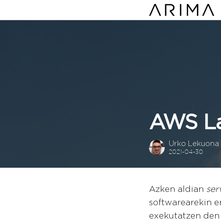
AWS La
Urko Lekuona
2021-04-30
Azken aldian
ser
softwarearekin e
exekutatzen den 