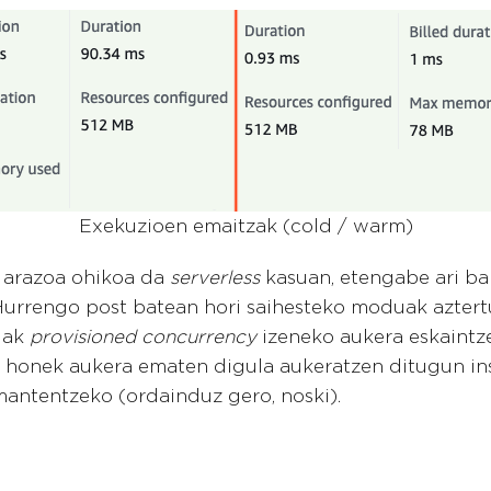
Exekuzioen emaitzak (cold / warm)
 arazoa ohikoa da
serverless
kasuan, etengabe ari bai
 Hurrengo post batean hori saihesteko moduak aztert
dak
provisioned concurrency
izeneko aukera eskaintz
a honek aukera ematen digula aukeratzen ditugun in
antentzeko (ordainduz gero, noski).