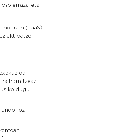
 oso erraza, eta
o moduan (FaaS)
ez aktibatzen
 exekuzioa
ina hornitzeaz
kusiko dugu
 ondorioz,
rrentean