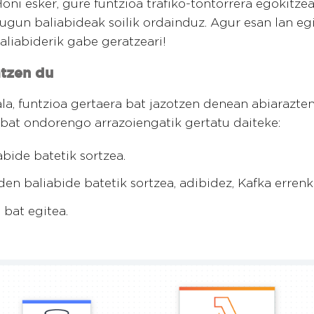
Honi esker, gure funtzioa trafiko-tontorrera egokitze
tugun baliabideak soilik ordainduz. Agur esan lan eg
aliabiderik gabe geratzeari!
atzen du
a, funtzioa gertaera bat jazotzen denean abiarazt
 bat ondorengo arrazoiengatik gertatu daiteke:
bide batetik sortzea.
n baliabide batetik sortzea, adibidez, Kafka errenk
bat egitea.