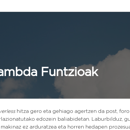
mbda Funtzioak
verless
hitza gero eta gehiago agertzen da post, for
rlazionatutako edozein baliabidetan. Laburbilduz, gu
makinaz ez arduratzea eta horren hedapen prozesua