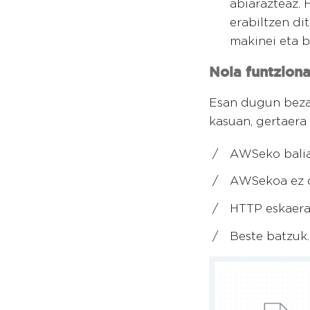
abiarazteaz. 
erabiltzen di
makinei eta b
Nola funtzion
Esan dugun bezal
kasuan, gertaera
AWSeko balia
AWSekoa ez de
HTTP eskaera 
Beste batzuk.