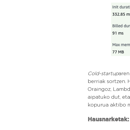
Cold-startup
aren
berriak sortzen.
Oraingoz, Lamb
aipatuko dut, et
kopurua aktibo m
Hausnarketak: