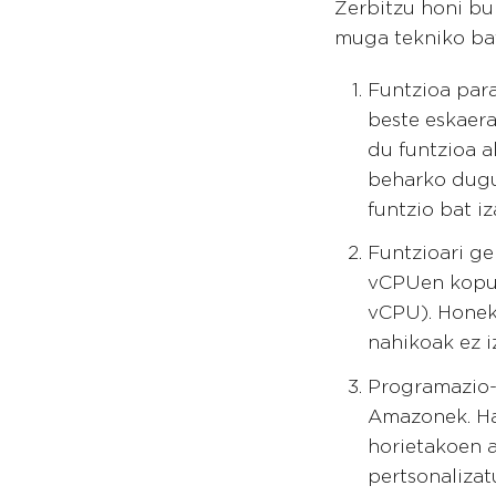
Zerbitzu honi bu
muga tekniko bat
Funtzioa para
beste eskaera
du funtzioa a
beharko dugu
funtzio bat iz
Funtzioari ge
vCPUen kopur
vCPU). Honek,
nahikoak ez i
Programazio-
Amazonek. Ha
horietakoen a
pertsonalizat