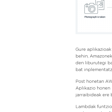
Gure aplikazioak 
behin, Amazonek
den liburutegi b
bat inplementatz
Post honetan AWS
Aplikazio honen
jarraibideak ere 
Lambdak funtzio