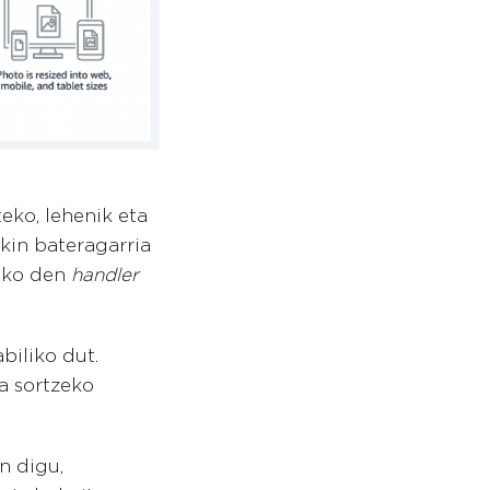
eko, lehenik eta
in bateragarria
uko den
handler
biliko dut.
oa sortzeko
n digu,