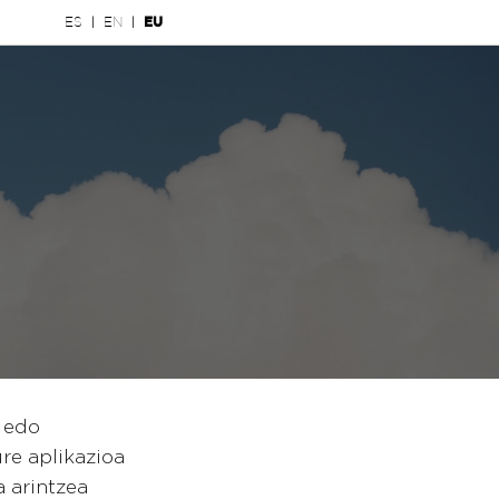
ES
EN
EU
|
|
o edo
re aplikazioa
 arintzea