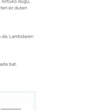
a lortuko dugu,
iten ez duten
en da. Lambdaren
ada bat.