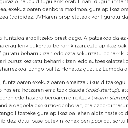
urazio hauek ditugularik: erabili nahi dugun instan
ea, exekuzioaren denbora maximoa, gure aplikazior
tzea (adibidez, JVMaren propietateak konfiguratu d
, funtzioa erabiltzeko prest dago. Aipatzekoa da ez
 eragilerik aukeratu beharrik izan, ezta aplikazioak
iguratu beharrik izan edo ezta sekurizatu beharrik i
ri buruz kezkatu beharrik izan, edo autoeskalatzeko 
beharrezkoa izango balitz. Honetaz guztiaz Lambda a
, funtzioaren exekuzioaren emaitzak ikus ditzakegu.
 hasiera hotzaren emaitzak daude (
cold-startup
), e
oaren edo hasiera beroaren emaitzak (
warm-startup
andia dagoela exekuzio-denboran, eta ezberdintasun
ngo litzateke gure aplikazioa lehen aldiz hasteko
ibidez, datu-base batekin konexioen
pool
bat sortu 