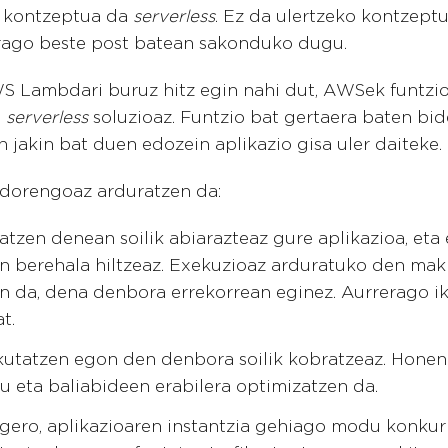
n kontzeptua da
serverless
. Ez da ulertzeko kontzeptu
erago beste post batean sakonduko dugu.
S Lambdari buruz hitz egin nahi dut, AWSek funtzi
n
serverless
soluzioaz. Funtzio bat gertaera baten bid
 jakin bat duen edozein aplikazio gisa uler daiteke.
orengoaz arduratzen da:
atzen denean soilik abiarazteaz gure aplikazioa, eta
n berehala hiltzeaz. Exekuzioaz arduratuko den mak
en da, dena denbora errekorrean eginez. Aurrerago i
t.
kutatzen egon den denbora soilik kobratzeaz. Honen
tu eta baliabideen erabilera optimizatzen da.
 gero, aplikazioaren instantzia gehiago modu konku