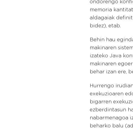
ondorengo konfig
memoria kantitat
aldagaiak defini
bidez), etab.
Behin hau eginda
makinaren sistema
izateko Java konf
makinaren egoera
behar izan ere, 
Hurrengo irudian
exekuzioaren edo
bigarren exekuzi
ezberdintasun h
nabarmenagoa iza
beharko balu (ad