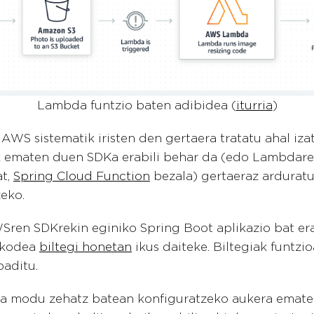
Lambda funtzio baten adibidea (
iturria
)
AWS sistematik iristen den gertaera tratatu ahal izat
 ematen duen SDKa erabili behar da (edo Lambdarek
at,
Spring Cloud Function
bezala) gertaeraz ardurat
eko.
ren SDKrekin eginiko Spring Boot aplikazio bat era
 kodea
biltegi honetan
ikus daiteke. Biltegiak funtzi
baditu.
a modu zehatz batean konfiguratzeko aukera emate