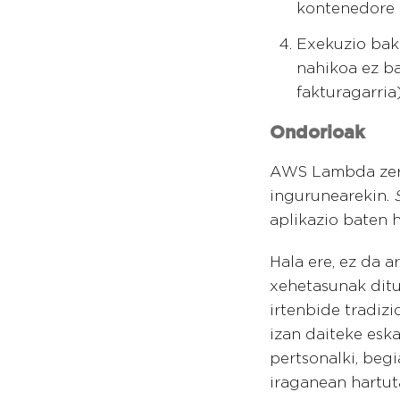
kontenedore 
Exekuzio bak
nahikoa ez b
fakturagarria
Ondorioak
AWS Lambda zerb
ingurunearekin.
aplikazio baten 
Hala ere, ez da a
xehetasunak ditu
irtenbide tradiz
izan daiteke eska
pertsonalki, begi
iraganean hartuta