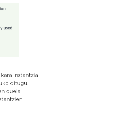
kara instantzia
uko ditugu.
en duela
stantzien