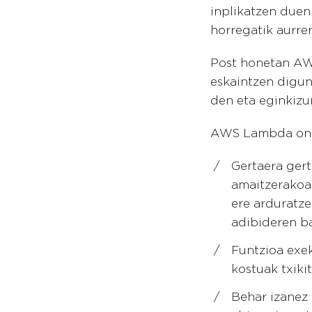
inplikatzen due
horregatik aurr
Post honetan AW
eskaintzen digu
den eta eginkizun
AWS Lambda ond
Gertaera gert
amaitzerakoa
ere arduratz
adibideren ba
Funtzioa exe
kostuak txiki
Behar izanez