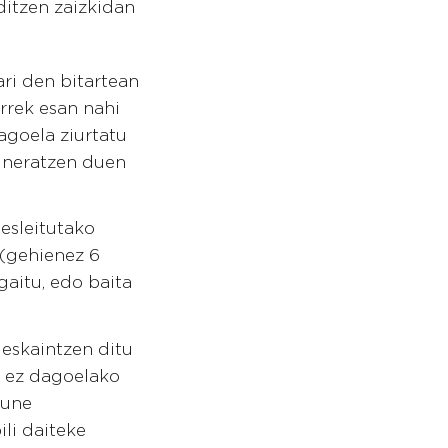
ditzen zaizkidan
ari den bitartean
orrek esan nahi
agoela ziurtatu
uneratzen duen
esleitutako
(gehienez 6
gaitu, edo baita
eskaintzen ditu
a ez dagoelako
rune
ili daiteke