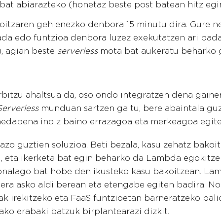
bat abiarazteko (honetaz beste post batean hitz eg
oitzaren gehienezko denbora 15 minutu dira. Gure n
ada edo funtzioa denbora luzez exekutatzen ari bad
), agian beste
serverless
mota bat aukeratu beharko 
itzu ahaltsua da, oso ondo integratzen dena gain
Serverless
munduan sartzen gaitu, bere abaintala guzt
hedapena inoiz baino errazagoa eta merkeagoa egite
razo guztien soluzioa. Beti bezala, kasu zehatz bakoi
, eta ikerketa bat egin beharko da Lambda egokitz
ionalago bat hobe den ikusteko kasu bakoitzean. La
era asko aldi berean eta etengabe egiten badira. Nol
ak irekitzeko eta FaaS funtzioetan barneratzeko balio
ko erabaki batzuk birplantearazi dizkit.